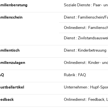
milienberatung
Soziale Dienste : Paar- u
milienschein
Dienst : Familienschein/
Onlinedienst : Familiensc
Dienst : Zivilstandsauswe
milientisch
Dienst : Kinderbetreuung
milienzulagen
Onlinedienst : Kinder- un
AQ
Rubrik : FAQ
ustballartikel
Unternehmen : Hupf-Spor
eedback
Onlinedienst : Feedback, 