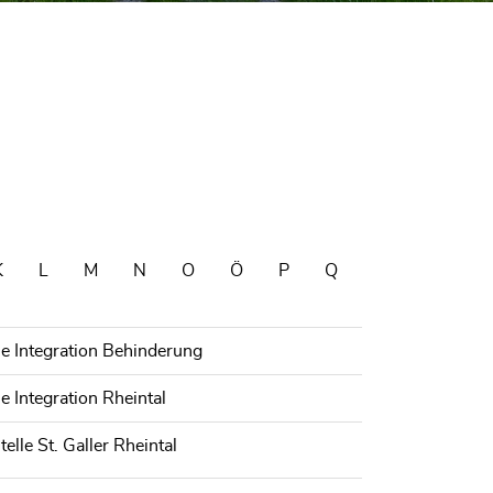
K
L
M
N
O
Ö
P
Q
lle Integration Behinderung
le Integration Rheintal
telle St. Galler Rheintal