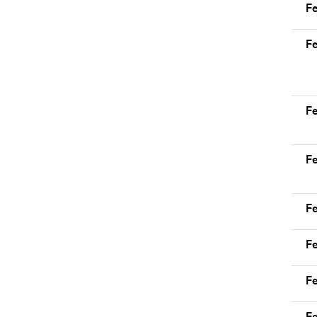
Fe
Fe
F
F
F
F
Fe