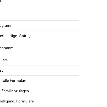
s
programm
derbeiträge, Antrag
programm
ulare
at
, alle Formulare
d Familienzulagen
billigung, Formulare