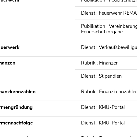
euerwehr
Publikation : Feuerschutz
Dienst : Feuerwehr REMA
Publikation : Vereinbaru
Feuerschutzorgane
euerwerk
Dienst : Verkaufsbewillig
nanzen
Rubrik : Finanzen
Dienst : Stipendien
nanzkennzahlen
Rubrik : Finanzkennzahle
irmengründung
Dienst : KMU-Portal
irmennachfolge
Dienst : KMU-Portal