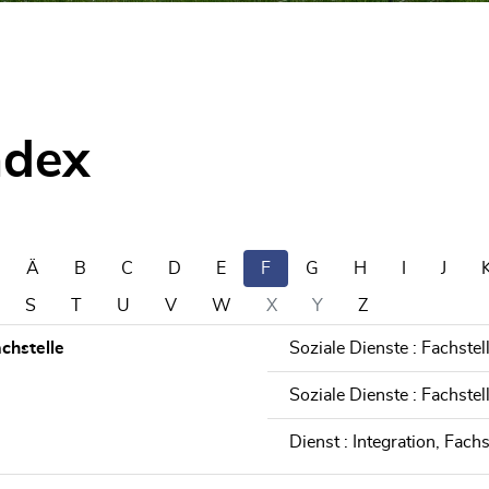
ndex
Ä
B
C
D
E
F
G
H
I
J
S
T
U
V
W
X
Y
Z
chstelle
Soziale Dienste : Fachste
Soziale Dienste : Fachstel
Dienst : Integration, Fachs