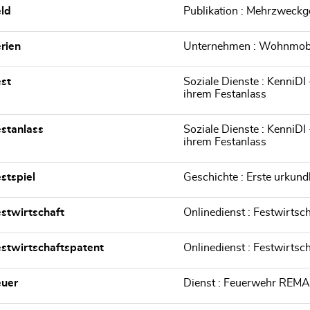
ld
Publikation : Mehrzweck
rien
Unternehmen : Wohnmobi
st
Soziale Dienste : KenniDI 
ihrem Festanlass
stanlass
Soziale Dienste : KenniDI 
ihrem Festanlass
stspiel
Geschichte : Erste urkun
stwirtschaft
Onlinedienst : Festwirtsc
stwirtschaftspatent
Onlinedienst : Festwirtsc
euer
Dienst : Feuerwehr REMA