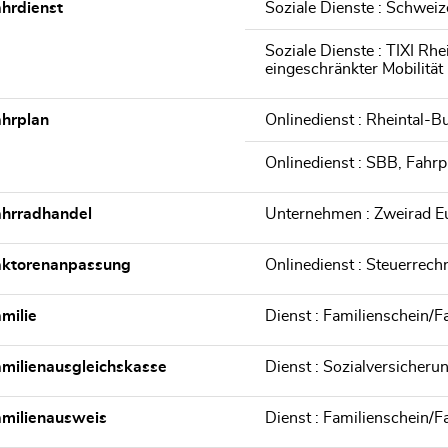
hrdienst
Soziale Dienste : Schweiz
Soziale Dienste : TIXI Rhe
eingeschränkter Mobilität
hrplan
Onlinedienst : Rheintal-B
Onlinedienst : SBB, Fahrp
ahrradhandel
Unternehmen : Zweirad E
aktorenanpassung
Onlinedienst : Steuerrec
milie
Dienst : Familienschein/
milienausgleichskasse
Dienst : Sozialversicheru
milienausweis
Dienst : Familienschein/