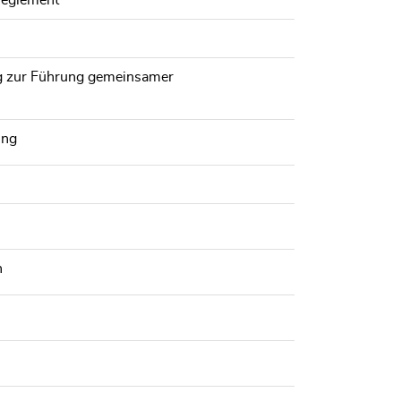
reglement
ng zur Führung gemeinsamer
ung
n