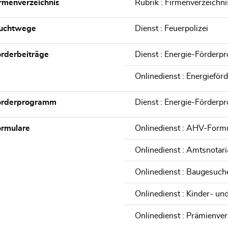
rmenverzeichnis
Rubrik : Firmenverzeichni
luchtwege
Dienst : Feuerpolizei
rderbeiträge
Dienst : Energie-Förder
Onlinedienst : Energieför
örderprogramm
Dienst : Energie-Förder
ormulare
Onlinedienst : AHV-Form
Onlinedienst : Amtsnotari
Onlinedienst : Baugesuche
Onlinedienst : Kinder- un
Onlinedienst : Prämienver