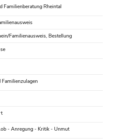
nd Familienberatung Rheintal
Familienausweis
hein/Familienausweis, Bestellung
ise
d Familienzulagen
t
Lob - Anregung - Kritik - Unmut