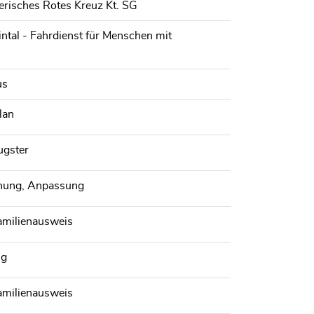
erisches Rotes Kreuz Kt. SG
intal - Fahrdienst für Menschen mit
us
lan
ugster
hnung, Anpassung
Familienausweis
ng
Familienausweis