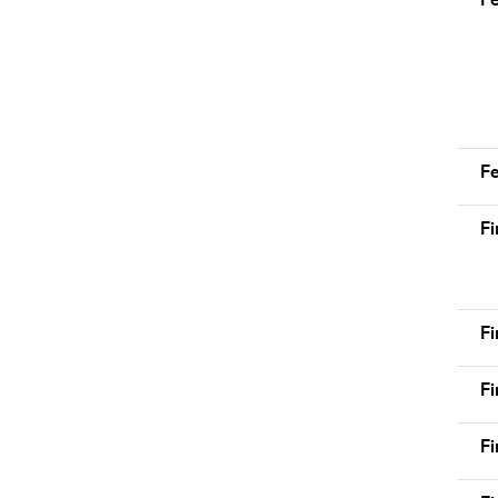
F
F
Fi
Fi
F
F