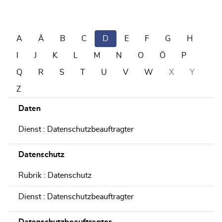
A
Ä
B
C
D
E
F
G
H
I
J
K
L
M
N
O
Ö
P
Q
R
S
T
U
V
W
X
Y
Z
Daten
Dienst : Datenschutzbeauftragter
Datenschutz
Rubrik : Datenschutz
Dienst : Datenschutzbeauftragter