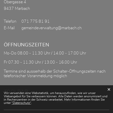
Obergasse 4
9437 Marbach
Telefon
071 775 81 91
E-Mail
gemeindeverwaltung@marbach.ch
ÖFFNUNGSZEITEN
Mo-Do 08.00 - 11.30 Uhr / 14.00 - 17.00 Uhr
Fr 07.30 - 11.30 Uhr / 13.00 - 16.00 Uhr
Termine sind ausserhalb der Schalter-Öffnungszeiten nach
telefonischer Voranmeldung möglich
×
TOOLBAR
Webstatistik
Wir verwenden eine Webstatistik, um herauszufinden, wie wir unser
Webangebot für Sie verbessern können. Alle Daten werden anonymisiert und
in Rechenzentren in der Schweiz verarbeitet. Mehr Informationen finden Sie
Datenschutz
Impressum
unter
“Datenschutz“
.