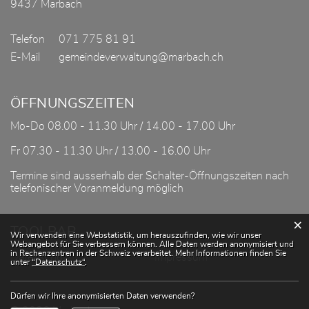
9437 Marbach
Telefon
071 775 81 91
E-Mail
gemeindeverwaltung@marbach.ch
ÖFFNUNGSZEITEN
Mo-Do 08.00 - 11.30 Uhr / 14.00 - 17.00 Uhr
Fr 07.30 - 11.30 Uhr / 13.00 - 16.00 Uhr
Termine sind ausserhalb der Schalter-Öffnungszeiten nach
telefonischer Voranmeldung möglich
×
TOOLBAR
Webstatistik
Wir verwenden eine Webstatistik, um herauszufinden, wie wir unser
Webangebot für Sie verbessern können. Alle Daten werden anonymisiert und
in Rechenzentren in der Schweiz verarbeitet. Mehr Informationen finden Sie
Datenschutz
Impressum
unter
“Datenschutz“
.
Dürfen wir Ihre anonymisierten Daten verwenden?