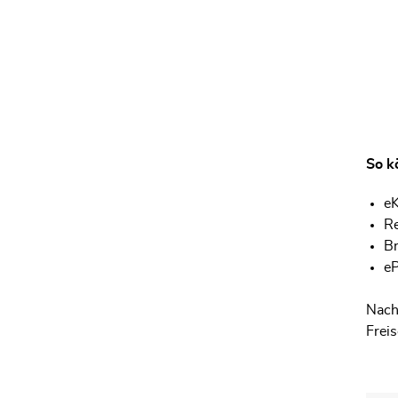
So k
eK
Re
Br
eP
Nach 
Frei