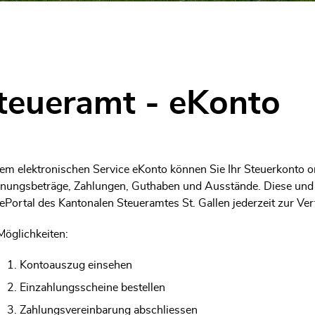
(ausgewählt)
teueramt - eKonto
gehörige Objekte
em elektronischen Service eKonto können Sie Ihr Steuerkonto o
nungsbeträge, Zahlungen, Guthaben und Ausstände. Diese und w
Portal des Kantonalen Steueramtes St. Gallen jederzeit zur Ve
Möglichkeiten:
Kontoauszug einsehen
Einzahlungsscheine bestellen
Zahlungsvereinbarung abschliessen