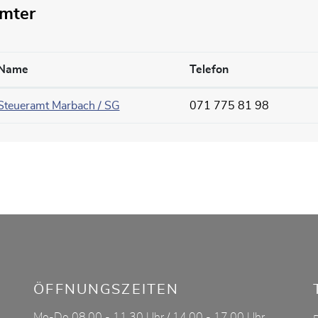
mter
Name
Telefon
Steueramt Marbach / SG
071 775 81 98
ÖFFNUNGSZEITEN
Mo-Do 08.00 - 11.30 Uhr / 14.00 - 17.00 Uhr