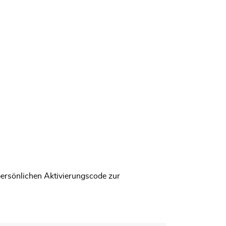
persönlichen Aktivierungscode zur
n Fenster geöffnet.