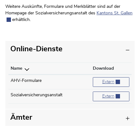
Weitere Auskünfte, Formulare und Merkblätter sind auf der
Homepage der Sozialversicherungsanstalt des
Kantons St. Gallen
Ext
erhältlich.
Online-Dienste
Name
Download
AHV-Formulare
AHV-Formulare
Extern
Sozialversicherungsanstalt
Sozialversicherungs
Extern
Ämter