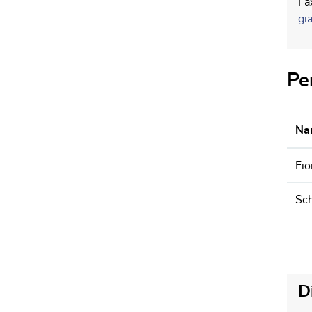
Fa
gi
Pe
Na
Fio
Sch
D