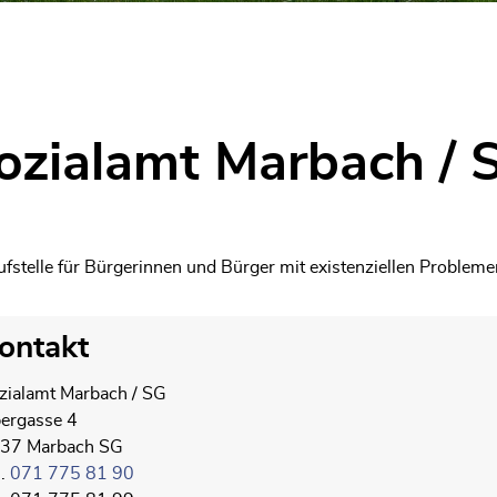
t)
ozialamt Marbach / 
gehörige Objekte
fstelle für Bürgerinnen und Bürger mit existenziellen Probleme
ontakt
zialamt Marbach / SG
ergasse 4
37 Marbach SG
l.
071 775 81 90