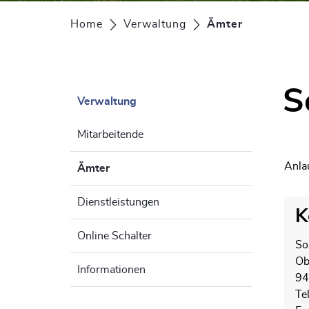
Home
Verwaltung
Ämter
(ausgewähl
S
Verwaltung
Zu
Mitarbeitende
Anlau
Ämter
(ausgewählt)
Dienstleistungen
K
Online Schalter
So
Ob
Informationen
94
Te