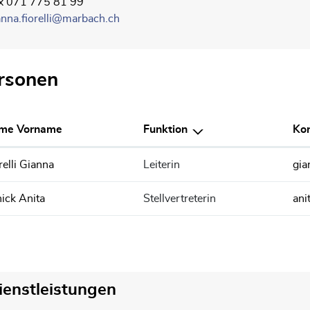
x 071 775 81 99
anna.fiorelli@marbach.ch
rsonen
me Vorname
Funktion
Kon
relli Gianna
Leiterin
gia
ick Anita
Stellvertreterin
ani
ienstleistungen